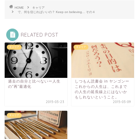
HOME
キャリア
で、何を信じればいいの？ Keep on believing… その４
RELATED POST
キャリア
キャリア
過去の自分と比べないー人生
しつもん読書会 in ヤンゴンー
の”再”最適化
これからの人生は、これまで
の人生の延長線上にはないか
もしれないということ。
2015-03-23
2015-03-09
キャリア