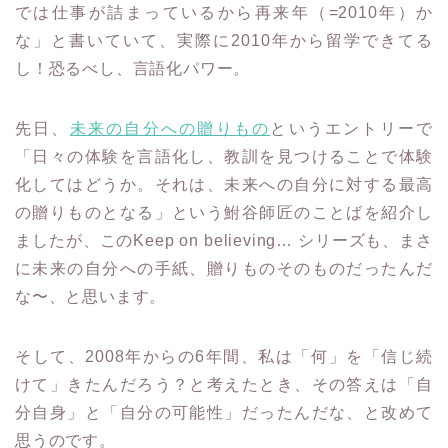
では仕事が詰まっているから再来年（=2010年）か
な」と書いていて、実際に2010年から留学できてる
し！恐るべし、言語化パワー。
先日、
未来の自分への贈りもの
というエントリーで
「日々の体験を言語化し、教訓を見つけることで体験
化してはどうか。それは、未来への自分に対する最高
の贈りものとなる」という鮒谷師匠のことばを紹介し
ましたが、このKeep on believing… シリーズも、まさ
に未来の自分への手紙、贈りものそのものだったんだ
な〜、と思います。
そして、2008年からの6年間、私は「何」を「信じ続
けて」きたんだろう？と考えたとき、その答えは「自
分自身」と「自分の可能性」だったんだな、と改めて
思うのです。